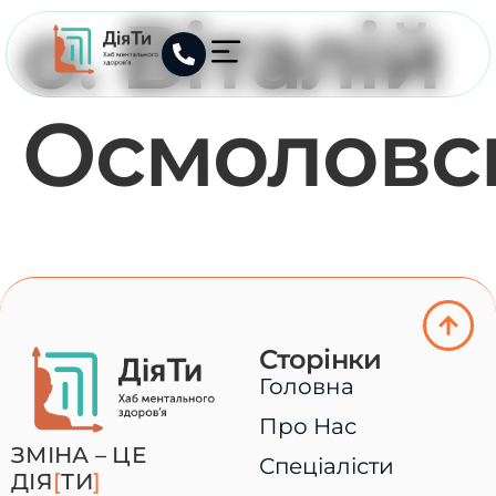
о. Віталій
Осмоловс
Сторінки
Головна
Про Нас
ЗМІНА – ЦЕ
Спеціалісти
ДІЯ
[
ТИ
]