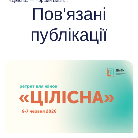
«Цілісна» — Перший Виїзний Ретрит Для Жінок Від Хабу Ментального Здоров’я «ДіяТи»
Пов'язані
публікації