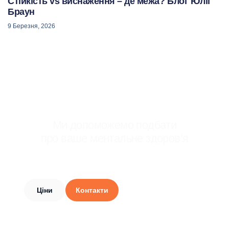
Стійкість vs виснаження – де межа? Блог Юлії
Браун
9 Березня, 2026
Ми допоможемо подбати
про ваше ментальне здоров’я
Приєднуйтесь до тисяч людей, які обрали
своє психічне здоров’я.
Ціни
Контакти